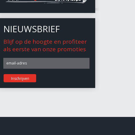
NIEUWSBRIEF
Blijf op de hoogte en profiteer
als eerste van onze promoties