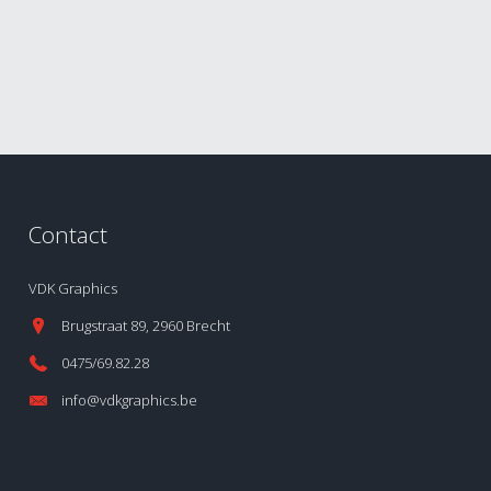
Contact
VDK Graphics
Brugstraat 89, 2960 Brecht
0475/69.82.28
info@vdkgraphics.be