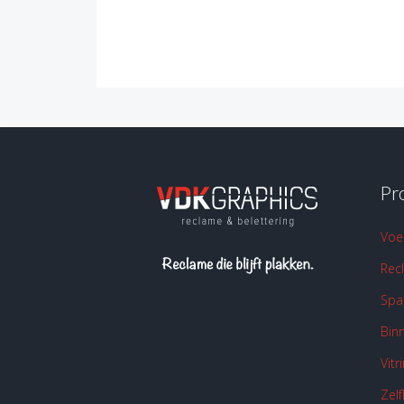
3
Pr
Voe
Rec
Spa
Binn
Vitr
Zelf