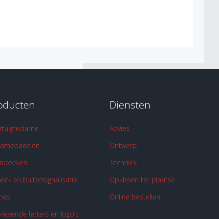
oducten
Diensten
rtuigreclame
Advies
lamepanelen
Ontwerp
ndoeken
Techniek
en- en buitensignalisatie
Opkleven ter plaatse
ines
Online bestellen
klevende letters en logo’s