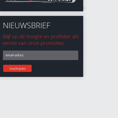
NIEUWSBRIEF
Blijf op de hoogte en profiteer als
eerste van onze promoties